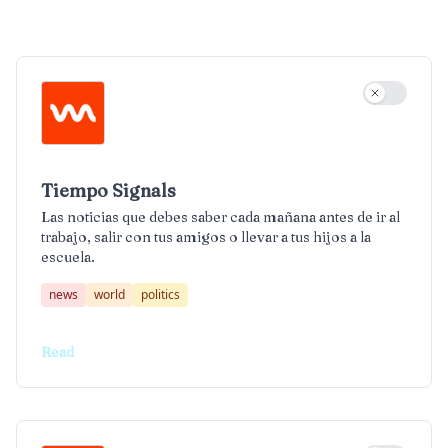
El Tiempo Latino Daily
Tiempo Philadelphia
Tiempo Signals
Use settin
Resumen Semanal
Tiempo Signals
Las noticias que debes saber cada mañana antes de ir al
trabajo, salir con tus amigos o llevar a tus hijos a la
escuela.
news
world
politics
Read